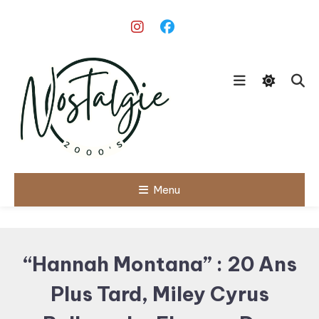
Skip
To
Content
Le meilleur des années 90/2000
Menu
Nostalgie
2000's
“Hannah Montana” : 20 Ans
Plus Tard, Miley Cyrus