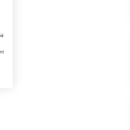
ié
nt