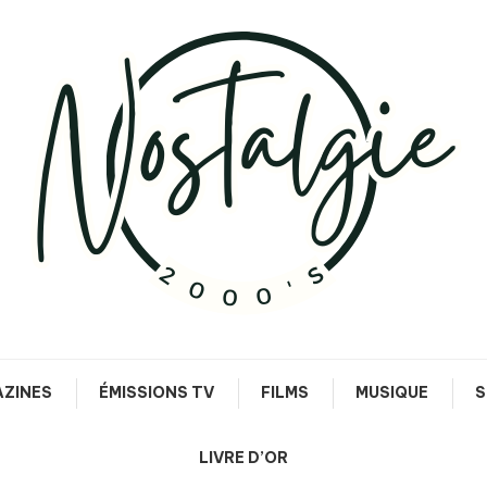
Le meilleur des années 90/2000
Nostalgie 2000's
ZINES
ÉMISSIONS TV
FILMS
MUSIQUE
S
LIVRE D’OR