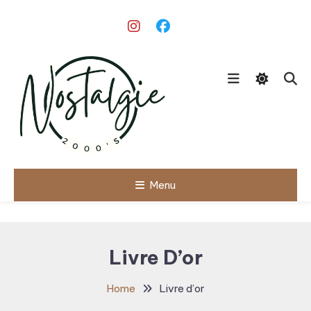
Skip
To
Content
Le meilleur des années 90/2000
Menu
Nostalgie
2000's
Livre D’or
Home
Livre d’or