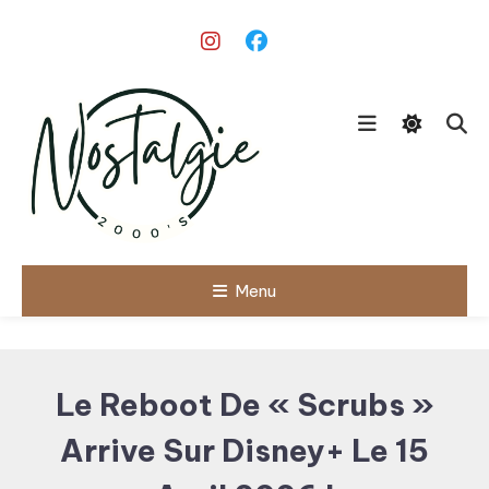
Skip
To
Content
Le meilleur des années 90/2000
Menu
Nostalgie
2000's
Le Reboot De « Scrubs »
Arrive Sur Disney+ Le 15