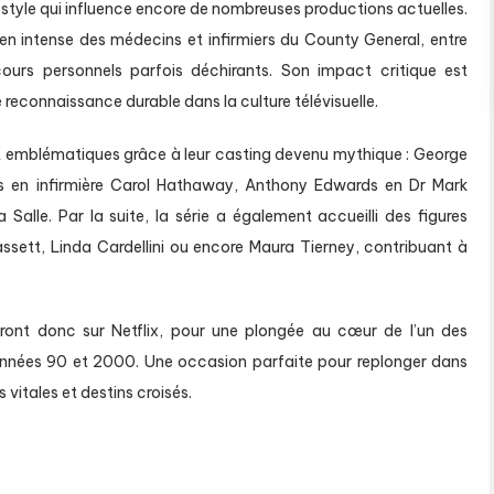
style qui influence encore de nombreuses productions actuelles.
dien intense des médecins et infirmiers du County General, entre
cours personnels parfois déchirants. Son impact critique est
reconnaissance durable dans la culture télévisuelle.
nt emblématiques grâce à leur casting devenu mythique : George
es en infirmière Carol Hathaway, Anthony Edwards en Dr Mark
Salle. Par la suite, la série a également accueilli des figures
tt, Linda Cardellini ou encore Maura Tierney, contribuant à
riront donc sur Netflix, pour une plongée au cœur de l’un des
es années 90 et 2000. Une occasion parfaite pour replonger dans
vitales et destins croisés.