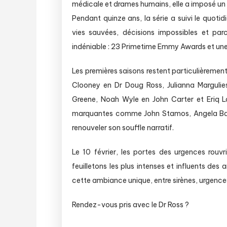
médicale et drames humains, elle a imposé un 
Pendant quinze ans, la série a suivi le quoti
vies sauvées, décisions impossibles et par
indéniable : 23 Primetime Emmy Awards et une 
Les premières saisons restent particulièreme
Clooney en Dr Doug Ross, Julianna Marguli
Greene, Noah Wyle en John Carter et Eriq La 
marquantes comme John Stamos, Angela Basse
renouveler son souffle narratif.
Le 10 février, les portes des urgences rouv
feuilletons les plus intenses et influents d
cette ambiance unique, entre sirènes, urgences 
Rendez-vous pris avec le Dr Ross ?