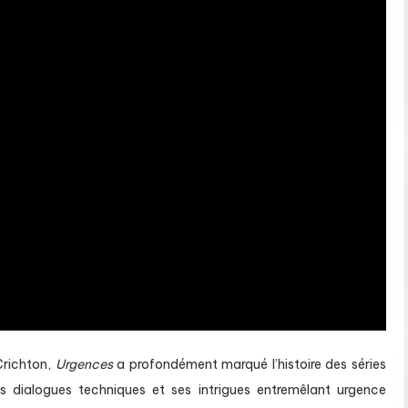
Crichton,
Urgences
a profondément marqué l’histoire des séries
es dialogues techniques et ses intrigues entremêlant urgence