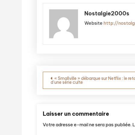
Nostalgie2000s
Website
http://nostal
Navigation
« Smallville » débarque sur Netflix : le ret
d’une série culte
de
l’article
Laisser un commentaire
Votre adresse e-mail ne sera pas publiée.
L