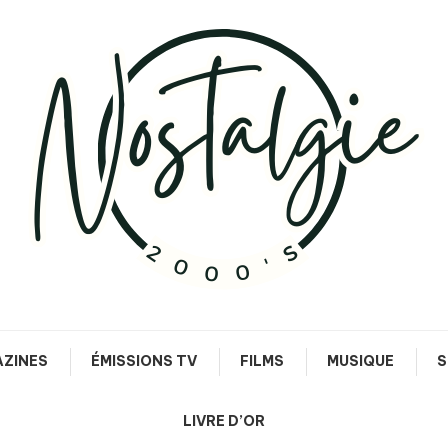
Le meilleur des années 90/2000
Nostalgie 2000's
ZINES
ÉMISSIONS TV
FILMS
MUSIQUE
S
LIVRE D’OR