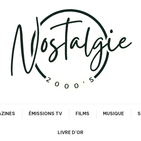
Le meilleur des années 90/2000
Nostalgie 2000's
ZINES
ÉMISSIONS TV
FILMS
MUSIQUE
S
LIVRE D’OR