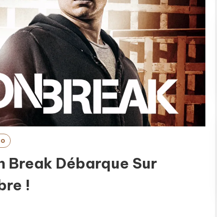
eo
on Break Débarque Sur
bre !