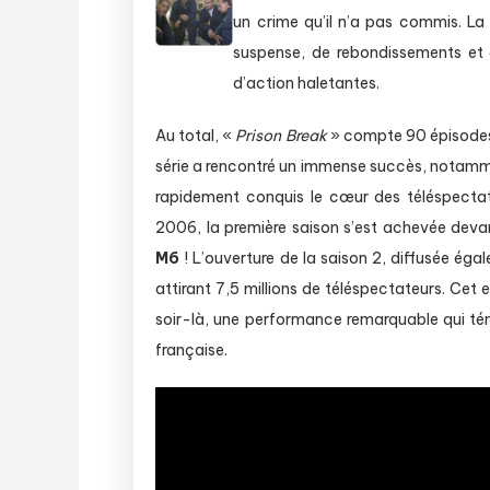
un crime qu’il n’a pas commis. La 
suspense, de rebondissements et
d’action haletantes.
Au total, «
Prison Break
» compte 90 épisodes r
série a rencontré un immense succès, notamment
rapidement conquis le cœur des téléspecta
2006, la première saison s’est achevée devan
M6
! L’ouverture de la saison 2, diffusée ég
attirant 7,5 millions de téléspectateurs. Cet
soir-là, une performance remarquable qui t
française.