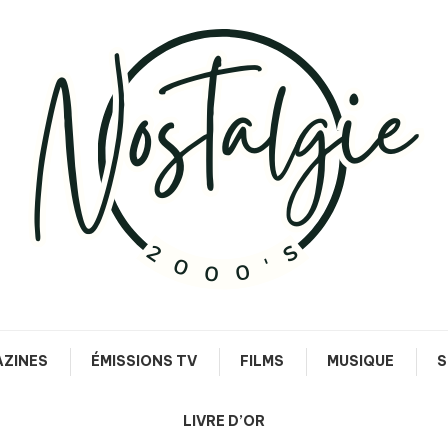
Le meilleur des années 90/2000
Nostalgie 2000's
ZINES
ÉMISSIONS TV
FILMS
MUSIQUE
S
LIVRE D’OR