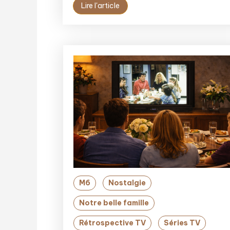
Lire l'article
M6
Nostalgie
Notre belle famille
Rétrospective TV
Séries TV