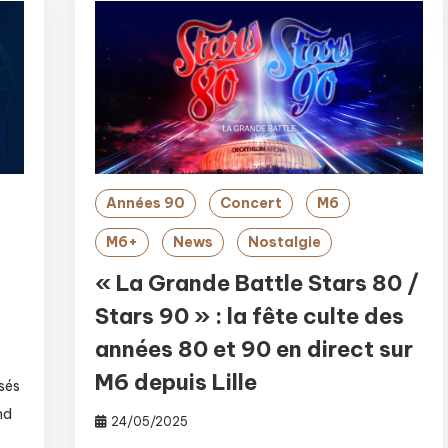
Années 90
Concert
M6
M6+
News
Nostalgie
« La Grande Battle Stars 80 /
Stars 90 » : la fête culte des
années 80 et 90 en direct sur
M6 depuis Lille
isés
nd
24/05/2025