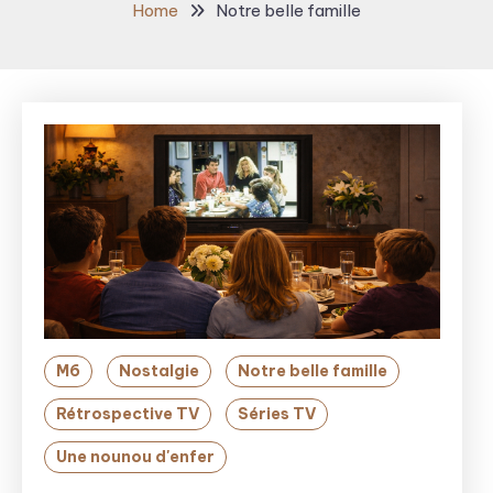
Home
Notre belle famille
M6
Nostalgie
Notre belle famille
Rétrospective TV
Séries TV
Une nounou d'enfer