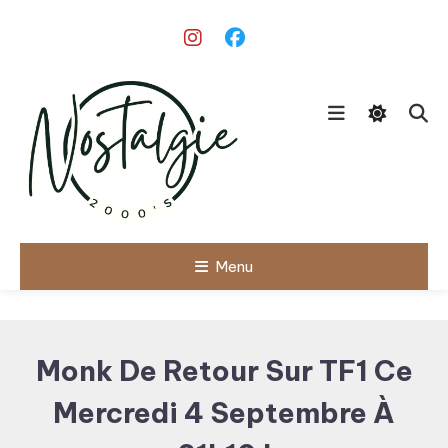
Skip
To
Content
Le meilleur des années 90/2000
Menu
Nostalgie
2000's
Monk De Retour Sur TF1 Ce
Mercredi 4 Septembre À