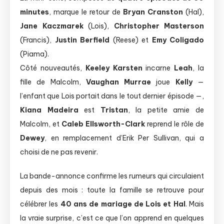
minutes
, marque le retour de
Bryan Cranston
(Hal),
Jane Kaczmarek
(Lois),
Christopher Masterson
(Francis),
Justin Berfield
(Reese) et
Emy Coligado
(Piama).
Côté nouveautés,
Keeley Karsten
incarne
Leah
, la
fille de Malcolm,
Vaughan Murrae
joue
Kelly
—
l’enfant que Lois portait dans le tout dernier épisode —,
Kiana Madeira
est
Tristan
, la petite amie de
Malcolm, et
Caleb Ellsworth-Clark
reprend le rôle de
Dewey
, en remplacement d’Erik Per Sullivan, qui a
choisi de ne pas revenir.
La bande-annonce confirme les rumeurs qui circulaient
depuis des mois : toute la famille se retrouve pour
célébrer les
40 ans de mariage de Lois et Hal
. Mais
la vraie surprise, c’est ce que l’on apprend en quelques