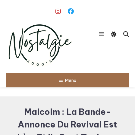
Skip
To
Content
Le meilleur des années 90/2000
Menu
Nostalgie
2000's
Malcolm : La Bande-
Annonce Du Revival Est