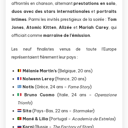
affrontés en chanson, alternant
prestations en solo
,
duos avec des stars internationales
et
portraits
intimes
. Parmi les invités prestigieux de la soirée :
Tom
Jones
,
Atomic Kitten
,
Alizée
et
Mariah Carey
, qui
officiait comme
marraine de l’émission
.
Les neuf finalistes venus de toute l’Europe
représentaient fièrement leur pays :
Mélanie Martin’s
(Belgique, 20 ans)
Nolwenn Leroy
(France, 20 ans)
Notis
(Grèce, 24 ans –
Fame Story
)
Bruno Cuomo
(Italie, 24 ans –
Operazione
Trionfo
)
Sita
(Pays-Bas, 22 ans –
Starmaker
)
Mané & Lilia
(Portugal –
Academia de Estrelas
)
Korni
(Russie –
The Factory of Stars
)