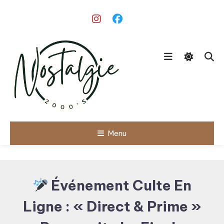
Skip
To
Content
Le meilleur des années 90/2000
Menu
Nostalgie
2000's
Événement Culte En
Ligne : « Direct & Prime »