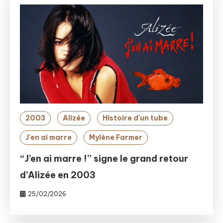
2003
Alizée
Histoire d'un tube
J'en ai marre
Mylène Farmer
“J’en ai marre !” signe le grand retour
d’Alizée en 2003
25/02/2026