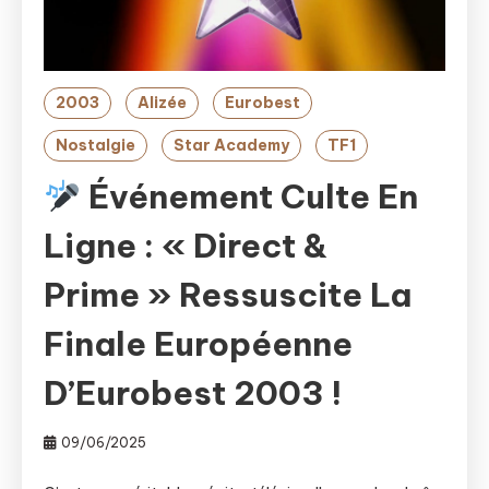
2003
Alizée
Eurobest
Nostalgie
Star Academy
TF1
Événement Culte En
Ligne : « Direct &
Prime » Ressuscite La
Finale Européenne
D’Eurobest 2003 !
09/06/2025