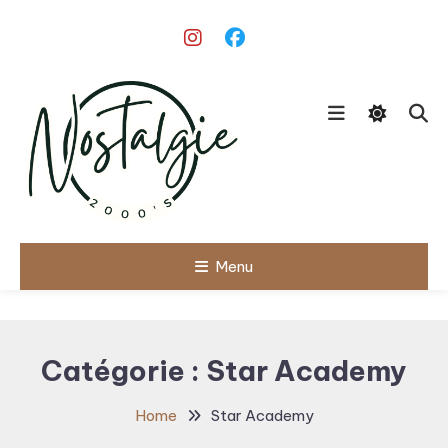
Skip
To
Content
Le meilleur des années 90/2000
Menu
Nostalgie
2000's
Catégorie :
Star Academy
Home
Star Academy