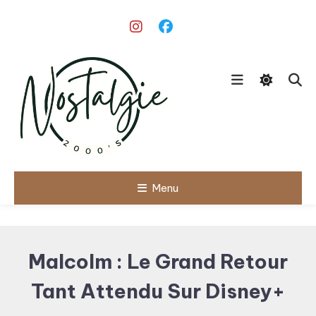
Skip
To
Content
Le meilleur des années 90/2000
Menu
Nostalgie
2000's
Malcolm : Le Grand Retour
Tant Attendu Sur Disney+