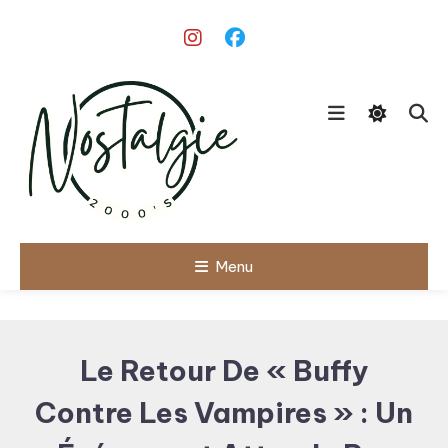
Skip
To
Content
Le meilleur des années 90/2000
Menu
Nostalgie
2000's
Le Retour De « Buffy
Contre Les Vampires » : Un