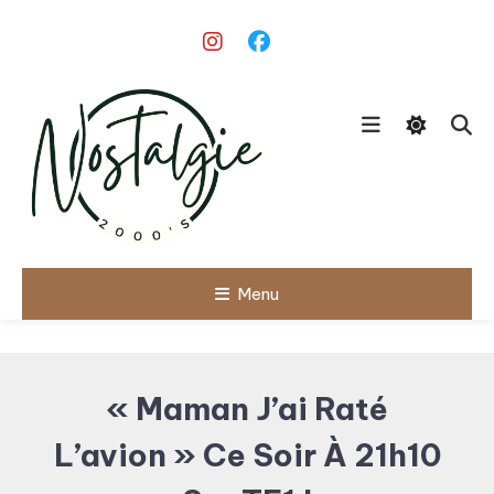
Skip
To
Content
Le meilleur des années 90/2000
Menu
Nostalgie
2000's
« Maman J’ai Raté
L’avion » Ce Soir À 21h10