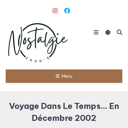
Skip
To
Content
Le meilleur des années 90/2000
Menu
Nostalgie
2000's
Voyage Dans Le Temps… En
Décembre 2002