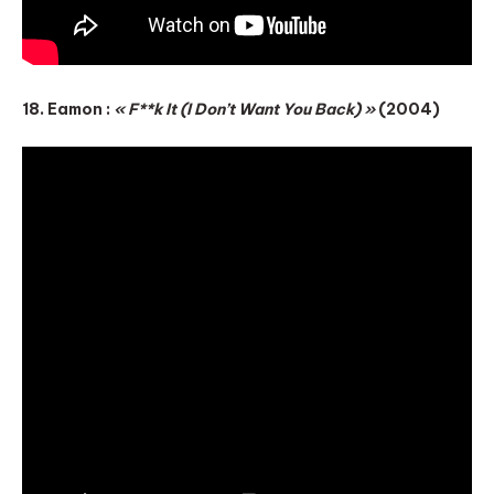
18. Eamon :
« F**k It (I Don’t Want You Back) »
(2004)