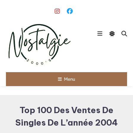
Skip
To
Content
Le meilleur des années 90/2000
Menu
Nostalgie
2000's
Top 100 Des Ventes De
Singles De L’année 2004