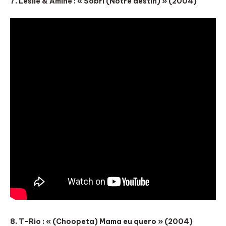
7. Leslie & Amine : « Sobri (Notre destin) » (2004)
8. T-Rio : « (Choopeta) Mama eu quero » (2004)