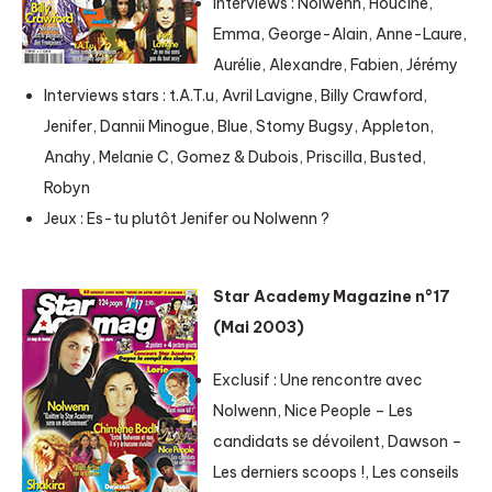
Interviews : Nolwenn, Houcine,
Emma, George-Alain, Anne-Laure,
Aurélie, Alexandre, Fabien, Jérémy
Interviews stars : t.A.T.u, Avril Lavigne, Billy Crawford,
Jenifer, Dannii Minogue, Blue, Stomy Bugsy, Appleton,
Anahy, Melanie C, Gomez & Dubois, Priscilla, Busted,
Robyn
Jeux : Es-tu plutôt Jenifer ou Nolwenn ?
Star Academy Magazine n°17
(
Mai 2003)
Exclusif : Une rencontre avec
Nolwenn, Nice People – Les
candidats se dévoilent, Dawson –
Les derniers scoops !, Les conseils