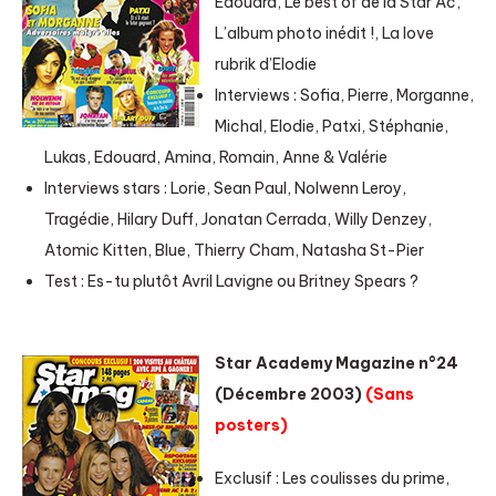
Edouard, Le best of de la Star Ac,
L’album photo inédit !, La love
rubrik d’Elodie
Interviews : Sofia, Pierre, Morganne,
Michal, Elodie, Patxi, Stéphanie,
Lukas, Edouard, Amina, Romain, Anne & Valérie
Interviews stars : Lorie, Sean Paul, Nolwenn Leroy,
Tragédie, Hilary Duff, Jonatan Cerrada, Willy Denzey,
Atomic Kitten, Blue, Thierry Cham, Natasha St-Pier
Test : Es-tu plutôt Avril Lavigne ou Britney Spears ?
Star Academy Magazine n°24
(Décembre 2003)
(Sans
posters)
Exclusif : Les coulisses du prime,