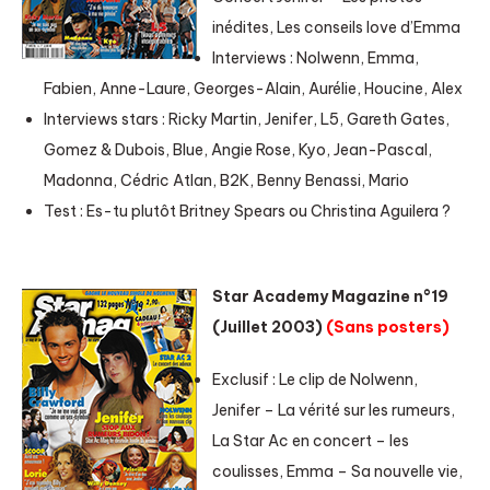
inédites, Les conseils love d’Emma
Interviews : Nolwenn, Emma,
Fabien, Anne-Laure, Georges-Alain, Aurélie, Houcine, Alex
Interviews stars : Ricky Martin, Jenifer, L5, Gareth Gates,
Gomez & Dubois, Blue, Angie Rose, Kyo, Jean-Pascal,
Madonna, Cédric Atlan, B2K, Benny Benassi, Mario
Test : Es-tu plutôt Britney Spears ou Christina Aguilera ?
Star Academy Magazine n°19
(Juillet 2003)
(Sans posters)
Exclusif : Le clip de Nolwenn,
Jenifer – La vérité sur les rumeurs,
La Star Ac en concert – les
coulisses, Emma – Sa nouvelle vie,