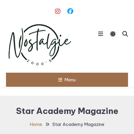
Skip
To
Content
Le meilleur des années 90/2000
Menu
Nostalgie
2000's
Star Academy Magazine
Home
Star Academy Magazine