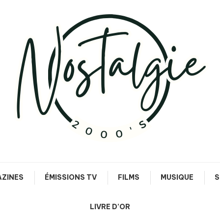
Le meilleur des années 90/2000
Nostalgie 2000's
ZINES
ÉMISSIONS TV
FILMS
MUSIQUE
S
LIVRE D’OR