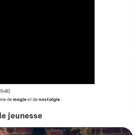
Gulli)
eine de
magie
et de
nostalgie
:
de jeunesse