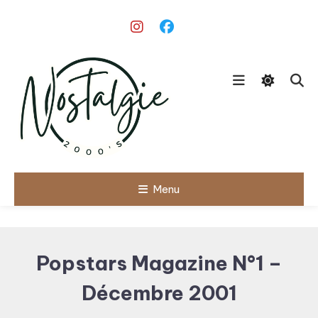
Skip
To
Content
Le meilleur des années 90/2000
Menu
Nostalgie
2000's
Popstars Magazine N°1 –
Décembre 2001