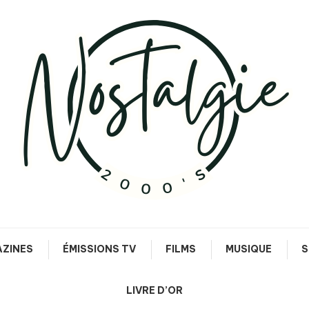
Le meilleur des années 90/2000
Nostalgie 2000's
ZINES
ÉMISSIONS TV
FILMS
MUSIQUE
S
LIVRE D’OR