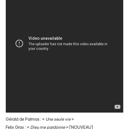
Gérald de Palmas : «
Une seule vie
»
Felix Gray : «
Dieu me pardonne
» [NOUVEAU]