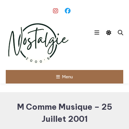
Skip
To
Content
Le meilleur des années 90/2000
Menu
Nostalgie
2000's
M Comme Musique – 25
Juillet 2001