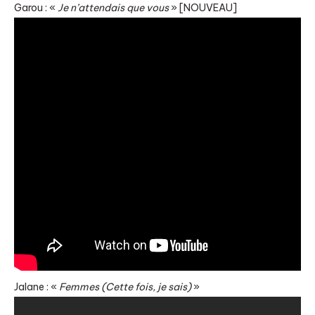
Garou : «
Je n’attendais que vous
» [NOUVEAU]
Jalane : «
Femmes (Cette fois, je sais)
»