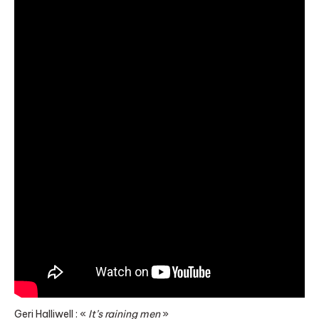
Geri Halliwell : «
It’s raining men
»