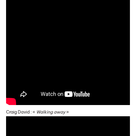
Craig David : «
Walking away
»