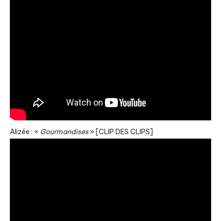
Alizée : «
Gourmandises
» [CLIP DES CLIPS]