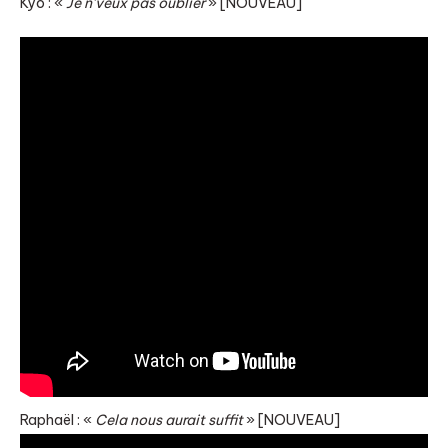
Kyo : «
Je n’veux pas oublier
» [NOUVEAU]
Raphaël : «
Cela nous aurait suffit
» [NOUVEAU]