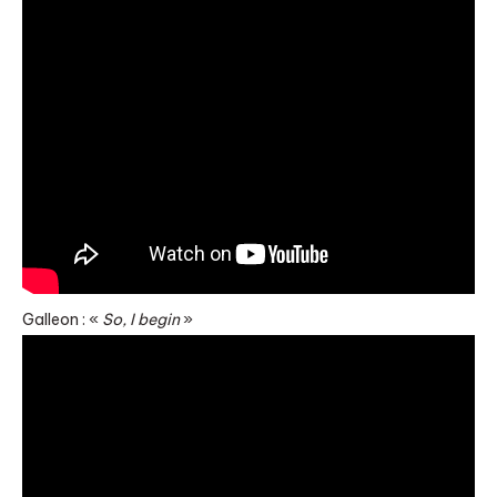
Galleon : «
So, I begin
»