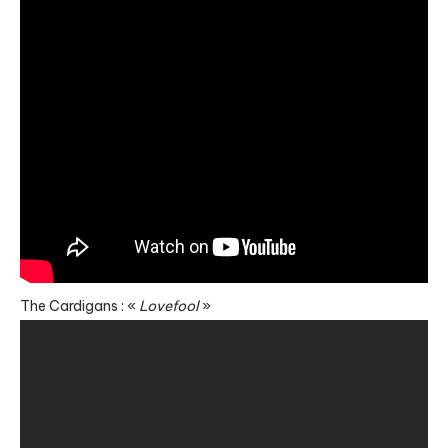
The Cardigans : «
Lovefool
»