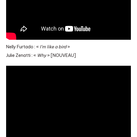
Nelly Furtado : «
I’m like a bird
»
Julie Zenatti : «
Why
» [NOUVEAU]