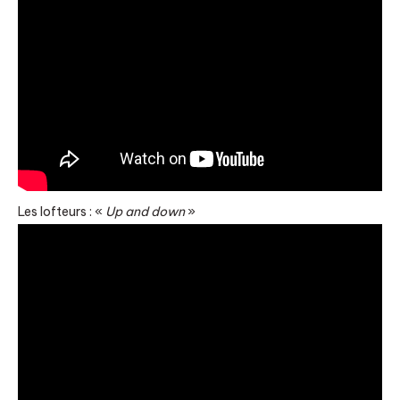
Les lofteurs : «
Up and down
»