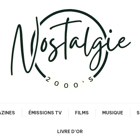
Le meilleur des années 90/2000
Nostalgie 2000's
ZINES
ÉMISSIONS TV
FILMS
MUSIQUE
S
LIVRE D’OR