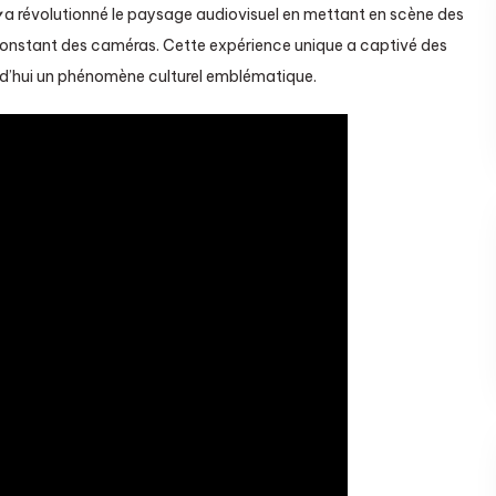
y
a révolutionné le paysage audiovisuel en mettant en scène des
constant des caméras. Cette expérience unique a captivé des
urd’hui un phénomène culturel emblématique.