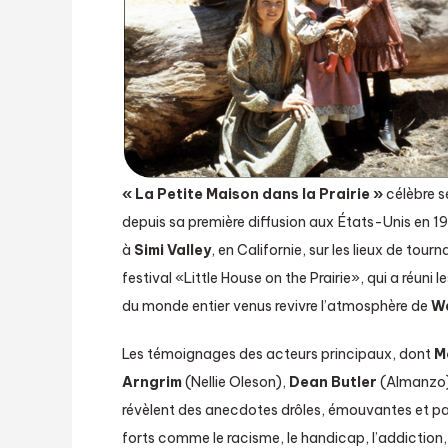
« La Petite Maison dans la Prairie »
célèbre se
depuis sa première diffusion aux États-Unis en 
à
Simi Valley
, en Californie, sur les lieux de to
festival «Little House on the Prairie», qui a réuni 
du monde entier venus revivre l’atmosphère de
Wa
Les témoignages des acteurs principaux, dont
M
Arngrim
(Nellie Oleson),
Dean Butler
(Almanzo),
révèlent des anecdotes drôles, émouvantes et parf
forts comme le racisme, le handicap, l’addiction, 