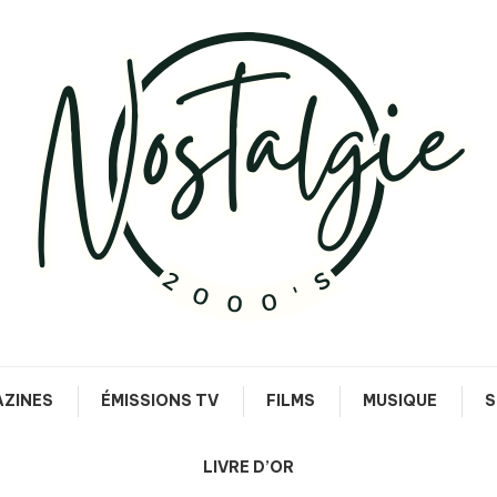
Le meilleur des années 90/2000
Nostalgie 2000's
ZINES
ÉMISSIONS TV
FILMS
MUSIQUE
S
LIVRE D’OR