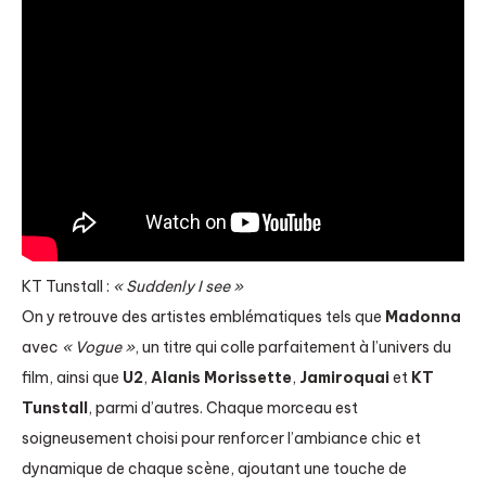
KT Tunstall :
« Suddenly I see »
On y retrouve des artistes emblématiques tels que
Madonna
avec
« Vogue »
, un titre qui colle parfaitement à l’univers du
film, ainsi que
U2
,
Alanis Morissette
,
Jamiroquai
et
KT
Tunstall
, parmi d’autres. Chaque morceau est
soigneusement choisi pour renforcer l’ambiance chic et
dynamique de chaque scène, ajoutant une touche de