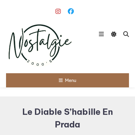
Skip
To
Content
Le meilleur des années 90/2000
Menu
Nostalgie
2000's
Le Diable S’habille En
Prada