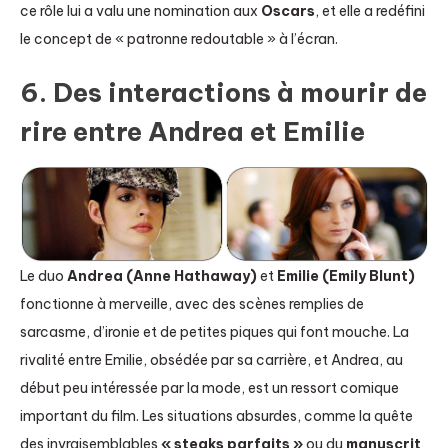
ce rôle lui a valu une nomination aux
Oscars
, et elle a redéfini
le concept de « patronne redoutable » à l’écran.
6. Des interactions à mourir de
rire entre Andrea et Emilie
Le duo
Andrea (Anne Hathaway)
et
Emilie (Emily Blunt)
fonctionne à merveille, avec des scènes remplies de
sarcasme, d’ironie et de petites piques qui font mouche. La
rivalité entre Emilie, obsédée par sa carrière, et Andrea, au
début peu intéressée par la mode, est un ressort comique
important du film. Les situations absurdes, comme la quête
des invraisemblables
« steaks parfaits »
ou du
manuscrit