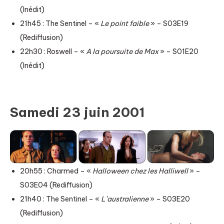
(Inédit)
21h45 : The Sentinel – «
Le point faible
» – S03E19
(Rediffusion)
22h30 : Roswell – «
A la poursuite de Max
» – S01E20
(Inédit)
Samedi 23 juin 2001
20h55 : Charmed – «
Halloween chez les Halliwell
» –
S03E04 (Rediffusion)
21h40 : The Sentinel – «
L’australienne
» – S03E20
(Rediffusion)