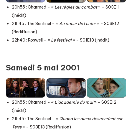
20h55 : Charmed – «
Les règles du combat
» – S03E11
(Inédit)
21h45 : The Sentinel – «
Au coeur de l’enfer
» – S03E12
(Rediffusion)
22h40 : Roswell – «
Le festival
» – S01E13 (Inédit)
Samedi 5 mai 2001
20h55 : Charmed – «
L’académie du mal
» – S03E12
(Inédit)
21h45 : The Sentinel – «
Quand les dieux descendent sur
Terre
» – S03E13 (Rediffusion)