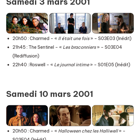
Samedi 3 mars 2001
20h50 : Charmed – «
Il était une fois
» – S03E03 (Inédit)
21h45 : The Sentinel – «
Les braconniers
» – S03E04
(Rediffusion)
22h40 : Roswell – «
Le journal intime
» – S01E05 (Inédit)
Samedi 10 mars 2001
20h50 : Charmed – «
Halloween chez les Halliwell
» –
S03E04 (Inédit)