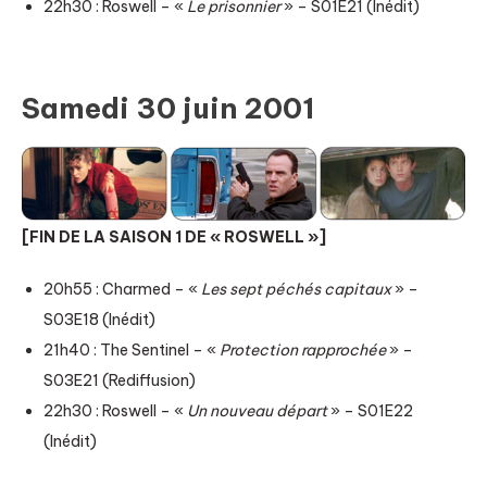
22h30 : Roswell – «
Le prisonnier
» – S01E21 (Inédit)
Samedi 30 juin 2001
[FIN DE LA SAISON 1 DE « ROSWELL »]
20h55 : Charmed – «
Les sept péchés capitaux
» –
S03E18 (Inédit)
21h40 : The Sentinel – «
Protection rapprochée
» –
S03E21 (Rediffusion)
22h30 : Roswell – «
Un nouveau départ
» – S01E22
(Inédit)