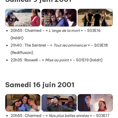
20h55 : Charmed – «
L’ange de la mort
» – S03E16
(Inédit)
21h40 : The Sentinel – «
Tout recommencer
» – S03E18
(Rediffusion)
22h35 : Roswell – «
Mise au point
» – S01E19 (Inédit)
Samedi 16 juin 2001
20h55 : Charmed – «
Nos plus belles années
» – S03E17