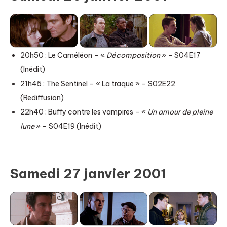
20h50 : Le Caméléon – «
Décomposition
» – S04E17
(Inédit)
21h45 : The Sentinel – « La traque » – S02E22
(Rediffusion)
22h40 : Buffy contre les vampires – «
Un amour de pleine
lune
» – S04E19 (Inédit)
Samedi 27 janvier 2001