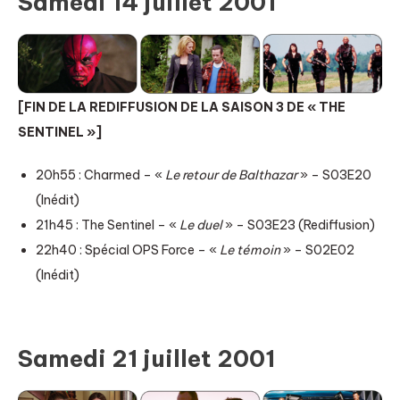
Samedi 14 juillet 2001
[FIN DE LA REDIFFUSION DE LA SAISON 3 DE « THE
SENTINEL »]
20h55 : Charmed – «
Le retour de Balthazar
» – S03E20
(Inédit)
21h45 : The Sentinel – «
Le duel
» – S03E23 (Rediffusion)
22h40 : Spécial OPS Force – «
Le témoin
» – S02E02
(Inédit)
Samedi 21 juillet 2001