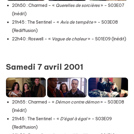
20h50 : Charmed – «
Querelles de sorcières
» – S03E07
(Inédit)
21h45 : The Sentinel – «
Avis de tempête
» – S03E08
(Rediffusion)
22h40 : Roswell – «
Vague de chaleur
» – S01E09 (Inédit)
Samedi 7 avril 2001
20h55 : Charmed – «
Démon contre démon
» – S03E08
(Inédit)
21h45 : The Sentinel – «
D’égal à égal
» – S03E09
(Rediffusion)