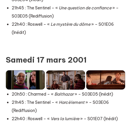
21h45 : The Sentinel – «
Une question de confiance
» –
S03E05 (Rediffusion)
22h40 : Roswell – «
Le mystère du dôme
» – S01E06
(Inédit)
Samedi 17 mars 2001
20h50 : Charmed – «
Balthazar
» – S03E05 (Inédit)
21h45 : The Sentinel – «
Harcèlement
» – S03E06
(Rediffusion)
22h40 : Roswell – «
Vers la lumière
» – S01E07 (Inédit)