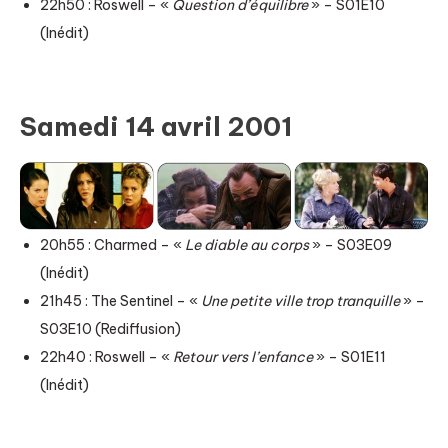
22h50 : Roswell – «
Question d’équilibre
» – S01E10
(Inédit)
Samedi 14 avril 2001
20h55 : Charmed – «
Le diable au corps
» – S03E09
(Inédit)
21h45 : The Sentinel – «
Une petite ville trop tranquille
» –
S03E10 (Rediffusion)
22h40 : Roswell – «
Retour vers l’enfance
» – S01E11
(Inédit)