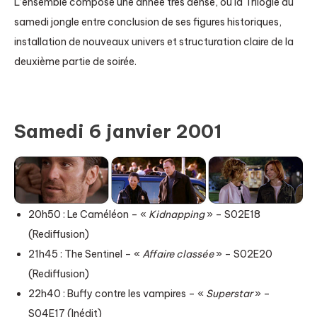
L’ensemble compose une année très dense, où la Trilogie du
samedi jongle entre conclusion de ses figures historiques,
installation de nouveaux univers et structuration claire de la
deuxième partie de soirée.
Samedi 6 janvier 2001
20h50 : Le Caméléon – «
Kidnapping
» – S02E18
(Rediffusion)
21h45 : The Sentinel – «
Affaire classée
» – S02E20
(Rediffusion)
22h40 : Buffy contre les vampires – «
Superstar
» –
S04E17 (Inédit)