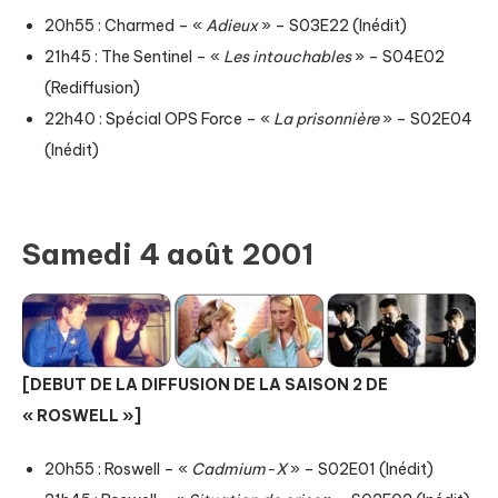
20h55 : Charmed – «
Adieux
» – S03E22 (Inédit)
21h45 : The Sentinel – «
Les intouchables
» – S04E02
(Rediffusion)
22h40 : Spécial OPS Force – «
La prisonnière
» – S02E04
(Inédit)
Samedi 4 août 2001
[DEBUT DE LA DIFFUSION DE LA SAISON 2 DE
« ROSWELL »]
20h55 : Roswell – «
Cadmium-X
» – S02E01 (Inédit)