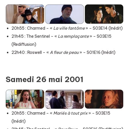
20h55 : Charmed – «
La ville fantôme
» – S03E14 (Inédit)
21h45 : The Sentinel – «
La remplaçante
» – S03E15
(Rediffusion)
22h40 : Roswell – «
A fleur de peau
» – S01E16 (Inédit)
Samedi 26 mai 2001
20h55 : Charmed – «
Mariés à tout prix
» – S03E15
(Inédit)