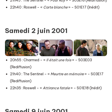
21h45 : The Sentinel – «
Pour Roy
» – S03E16 (Rediffusion)
22h40 : Roswell – «
Carte blanche
» – S01E17 (Inédit)
Samedi 2 juin 2001
20h55 : Charmed – «
Il était une fois
» – S03E03
(Rediffusion)
21h40 : The Sentinel – «
Meurtre en mémoire
» – S03E17
(Rediffusion)
22h35 : Roswell – «
Attirance fatale
» – S01E18 (Inédit)
Samedi 9 juin 2001