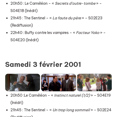
20h50 : Le Caméléon – «
Secrets d’outre-tombe
» –
S04E18 (Inédit)
21h45 : The Sentinel – «
La faute du père
» – S02E23
(Rediffusion)
22h40 : Buffy contre les vampires – «
Facteur Yoko
» –
S04E20 (Inédit)
Samedi 3 février 2001
20h50 :Le Caméléon – «
Instinct naturel (1/2)
» – S04E19
(Inédit)
21h45 : The Sentinel – «
Un trop long sommeil
» – S02E24