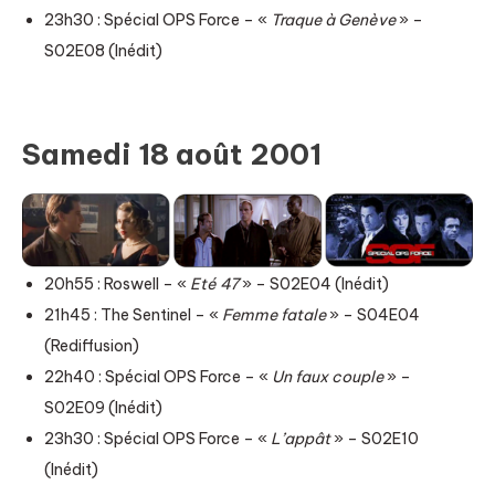
23h30 : Spécial OPS Force – «
Traque à Genève
» –
S02E08 (Inédit)
Samedi 18 août 2001
20h55 : Roswell – «
Eté 47
» – S02E04 (Inédit)
21h45 : The Sentinel – «
Femme fatale
» – S04E04
(Rediffusion)
22h40 : Spécial OPS Force – «
Un faux couple
» –
S02E09 (Inédit)
23h30 : Spécial OPS Force – «
L’appât
» – S02E10
(Inédit)