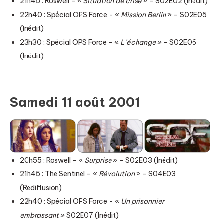
21h45 : Roswell – «
Situation de crise
» – S02E02 (Inédit)
22h40 : Spécial OPS Force – «
Mission Berlin
» – S02E05
(Inédit)
23h30 : Spécial OPS Force – «
L’échange
» – S02E06
(Inédit)
Samedi 11 août 2001
20h55 : Roswell – «
Surprise
» – S02E03 (Inédit)
21h45 : The Sentinel – «
Révolution
» – S04E03
(Rediffusion)
22h40 : Spécial OPS Force – «
Un prisonnier
embrassant
» S02E07 (Inédit)