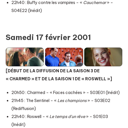
22h40 : Buffy contre les vampires – «
Cauchemar
» –
S04E22 (Inédit)
Samedi 17 février 2001
[DÉBUT DE LA DIFFUSION DE LA SAISON 3 DE
« CHARMED » ET DE LA SAISON 1 DE « ROSWELL »]
20h50 : Charmed – « Faces cachées » – S03E01 (Inédit)
21h45 : The Sentinel – «
Les champions
» – S03E02
(Rediffusion)
22h40 : Roswell – «
Le temps d’un rêve
» – S01E03
(Inédit)