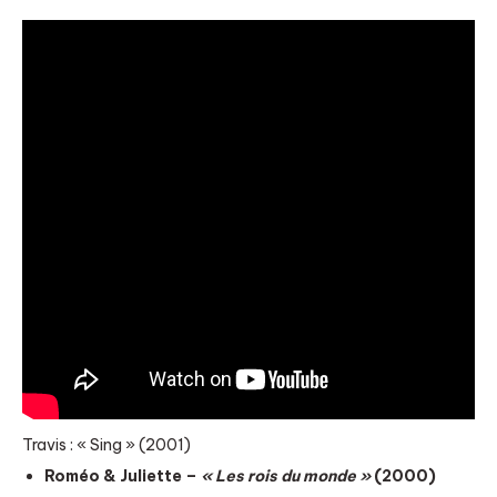
Travis : « Sing » (2001)
Roméo & Juliette –
« Les rois du monde »
(2000)