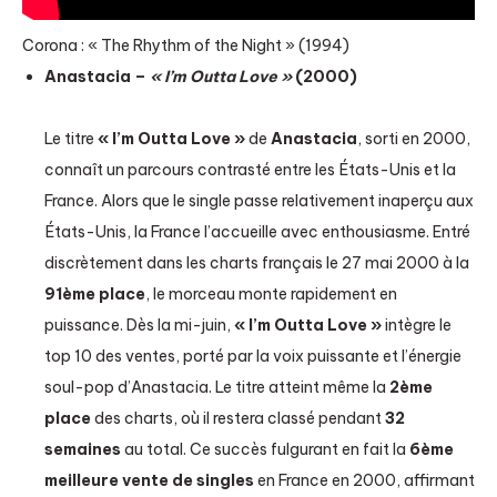
Corona : « The Rhythm of the Night » (1994)
Anastacia –
« I’m Outta Love »
(2000)
Le titre
« I’m Outta Love »
de
Anastacia
, sorti en 2000,
connaît un parcours contrasté entre les États-Unis et la
France. Alors que le single passe relativement inaperçu aux
États-Unis, la France l’accueille avec enthousiasme. Entré
discrètement dans les charts français le 27 mai 2000 à la
91ème place
, le morceau monte rapidement en
puissance. Dès la mi-juin,
« I’m Outta Love »
intègre le
top 10 des ventes, porté par la voix puissante et l’énergie
soul-pop d’Anastacia. Le titre atteint même la
2ème
place
des charts, où il restera classé pendant
32
semaines
au total. Ce succès fulgurant en fait la
6ème
meilleure vente de singles
en France en 2000, affirmant