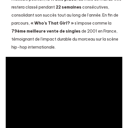
restera classé pendant
22 semaines
consécutives,
consolidant son succès tout au long de l’année. En fin de
parcours,
« Who’s That Girl? »
s’impose comme la
79ème meilleure vente de singles
de 2001 en France,
témoignant de l’impact durable du morceau sur la scène
hip-hop internationale.