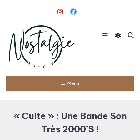
Skip
To
Content
Le meilleur des années 90/2000
Menu
Nostalgie
2000's
« Culte » : Une Bande Son
Très 2000’s !