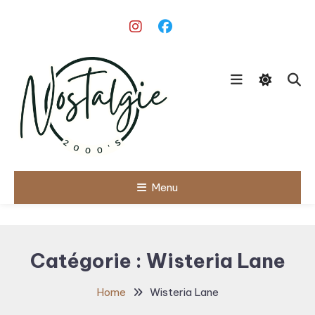
Skip
To
Content
Le meilleur des années 90/2000
Menu
Nostalgie
2000's
Catégorie :
Wisteria Lane
Home
Wisteria Lane