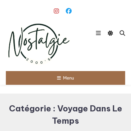
Skip
To
Content
Le meilleur des années 90/2000
Menu
Nostalgie
2000's
Catégorie :
Voyage Dans Le
Temps