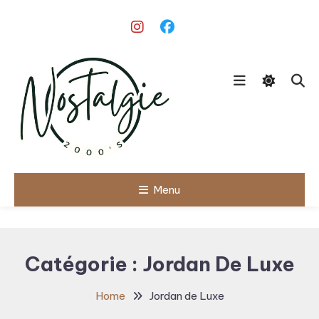
Skip
To
Content
Le meilleur des années 90/2000
Menu
Nostalgie
2000's
Catégorie :
Jordan De Luxe
Home
Jordan de Luxe