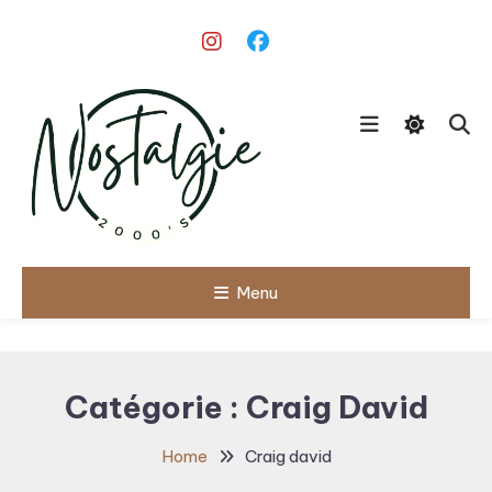
Skip
To
Content
Le meilleur des années 90/2000
Menu
Nostalgie
2000's
Catégorie :
Craig David
Home
Craig david