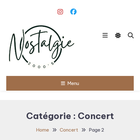
Skip
To
Content
Le meilleur des années 90/2000
Menu
Nostalgie
2000's
Catégorie :
Concert
Home
Concert
Page 2