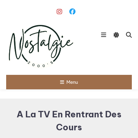
Skip
To
Content
Le meilleur des années 90/2000
Menu
Nostalgie
2000's
A La TV En Rentrant Des
Cours