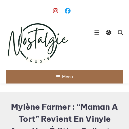
Skip
To
Content
Le meilleur des années 90/2000
Menu
Nostalgie
2000's
Mylène Farmer : “Maman A
Tort” Revient En Vinyle