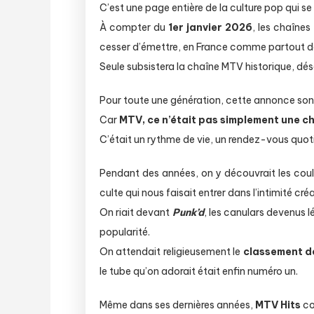
C’est une page entière de la culture pop qui se
À compter du
1er janvier 2026
, les chaînes
cesser d’émettre, en France comme partout d
Seule subsistera la chaîne MTV historique, déso
Pour toute une génération, cette annonce so
Car
MTV, ce n’était pas simplement une ch
C’était un rythme de vie, un rendez-vous quot
Pendant des années, on y découvrait les coul
culte qui nous faisait entrer dans l’intimité cré
On riait devant
Punk’d
, les canulars devenus 
popularité.
On attendait religieusement le
classement de
le tube qu’on adorait était enfin numéro un.
Même dans ses dernières années,
MTV Hits
co