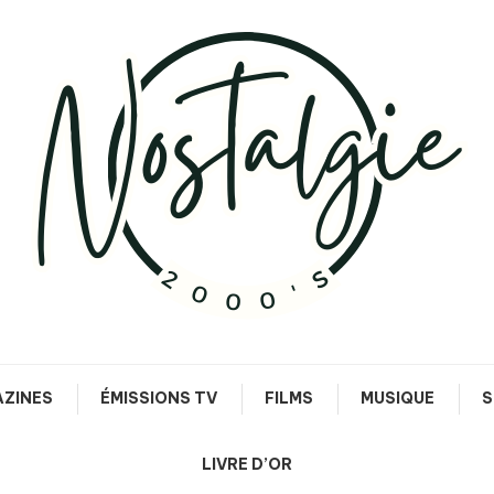
Le meilleur des années 90/2000
Nostalgie 2000's
ZINES
ÉMISSIONS TV
FILMS
MUSIQUE
S
LIVRE D’OR