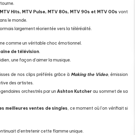
 tourne.
MTV Hits, MTV Pulse, MTV 80s, MTV 90s et MTV 00s
vont
ans le monde.
rmais largement réorientée vers la téléréalité.
nne comme un véritable choc émotionnel.
aîne de télévision
.
idien, une façon d’aimer la musique.
isses de nos clips préférés grâce à
Making the Video
, émission
ative des artistes.
légendaires orchestrés par un
Ashton Kutcher
au sommet de sa
s meilleures ventes de singles
, ce moment où l’on vérifiait si
ntinuait d’entretenir cette flamme unique.