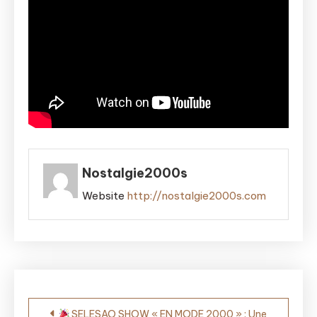
Nostalgie2000s
Website
http://nostalgie2000s.com
Navigation
SELESAO SHOW « EN MODE 2000 » : Une