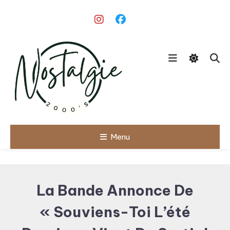
Skip
To
Content
Le meilleur des années 90/2000
Menu
Nostalgie
2000's
La Bande Annonce De
« Souviens-Toi L’été