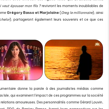
i veut épouser mon fils ?
revivront les moments inoubliables de
omme
Grégory Basso et Marjolaine
(
Greg le millionnaire
), ainsi
chelor
), partageront également leurs souvenirs et ce que ces
ocumentaire donne la parole à des journalistes médias comme
 Isle, qui examinent l’impact de ces programmes sur la société
 relations amoureuses. Des personnalités comme Gérard Louvin,
rt, PDG de Banijay France, livrent leurs perspectives sur les