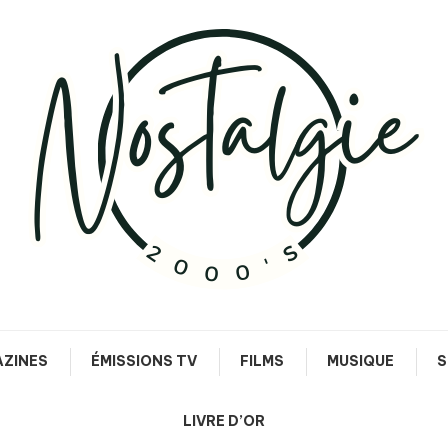
Le meilleur des années 90/2000
Nostalgie 2000's
ZINES
ÉMISSIONS TV
FILMS
MUSIQUE
S
LIVRE D’OR