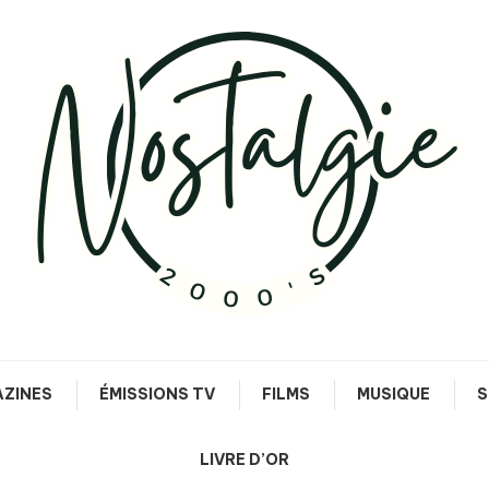
Le meilleur des années 90/2000
Nostalgie 2000's
ZINES
ÉMISSIONS TV
FILMS
MUSIQUE
S
LIVRE D’OR