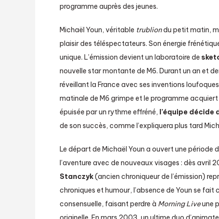
programme auprès des jeunes.
Michaël Youn, véritable
trublion
du petit matin, mu
plaisir des téléspectateurs. Son énergie frénétiqu
unique. L’émission devient un laboratoire de
sket
nouvelle star montante de M6. Durant un an et dem
réveillant la France avec ses inventions loufoqu
matinale de M6 grimpe et le programme acquiert 
épuisée par un rythme effréné,
l’équipe décide 
de son succès, comme l’expliquera plus tard Mich
Le départ de Michaël Youn a ouvert une période d
l’aventure avec de nouveaux visages : dès avril 
Stanczyk
(ancien chroniqueur de l’émission) repr
chroniques et humour, l’absence de Youn se fait 
consensuelle, faisant perdre à
Morning Live
une p
originelle. En mars 2003, un ultime duo d’animateu