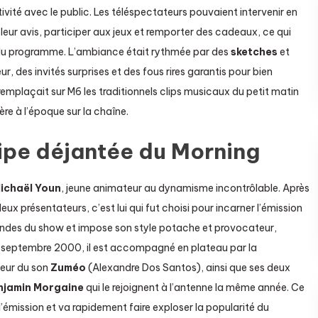
ivité avec le public. Les téléspectateurs pouvaient intervenir en
leur avis, participer aux jeux et remporter des cadeaux, ce qui
r du programme. L’ambiance était rythmée par des
sketches
et
r, des invités surprises et des fous rires garantis pour bien
mplaçait sur M6 les traditionnels clips musicaux du petit matin
re à l’époque sur la chaîne.
uipe déjantée du Morning
ichaël Youn
, jeune animateur au dynamisme incontrôlable. Après
ux présentateurs, c’est lui qui fut choisi pour incarner l’émission
andes du show et impose son style potache et provocateur,
ès septembre 2000, il est accompagné en plateau par la
ieur du son
Zuméo
(Alexandre Dos Santos), ainsi que ses deux
njamin Morgaine
qui le rejoignent à l’antenne la même année. Ce
’émission et va rapidement faire exploser la popularité du