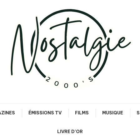
Le meilleur des années 90/2000
Nostalgie 2000's
ZINES
ÉMISSIONS TV
FILMS
MUSIQUE
S
LIVRE D’OR