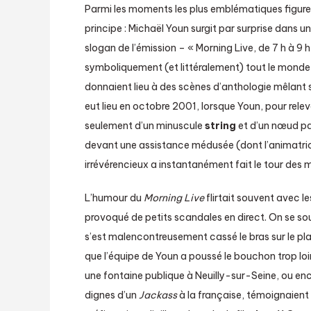
Parmi les moments les plus emblématiques figure
principe : Michaël Youn surgit par surprise dans u
slogan de l’émission – « Morning Live, de 7 h à 9 h, l
symboliquement (et littéralement) tout le mond
donnaient lieu à des scènes d’anthologie mêlant
eut lieu en octobre 2001, lorsque Youn, pour releve
seulement d’un minuscule
string
et d’un nœud pap
devant une assistance médusée (dont l’animatrice
irrévérencieux a instantanément fait le tour des m
L’humour du
Morning Live
flirtait souvent avec 
provoqué de petits scandales en direct. On se sou
s’est malencontreusement cassé le bras sur le pla
que l’équipe de Youn a poussé le bouchon trop l
une fontaine publique à Neuilly-sur-Seine, ou enc
dignes d’un
Jackass
à la française, témoignaient d