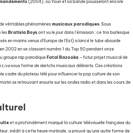
mmandements
(2004), où Youn et sa bande pousseront encore
de véritables phénomènes
musicaux parodiques
. Sous
e les
Bratisla Boys
ont vu le jour dans l’émission : ce trio burlesque
sés en marins venus d’Europe de l’Est) a lancé le tube absurde
t en 2002 en se classant numéro 1 du Top 50 pendant onze
du groupe rap parodique
Fatal Bazooka
– futur projet musical de
 Live
sous forme de sketchs musicaux délirants. Ces créations
le cadre du plateau télé pour influencer la pop culture de son
atin se retrouvant ensuite sur les ondes radio et dans les cours de
lturel
ulte
et a profondément marqué la culture télévisuelle française du
eur, inédit à cette heure matinale, a prouvé qu’une autre forme de