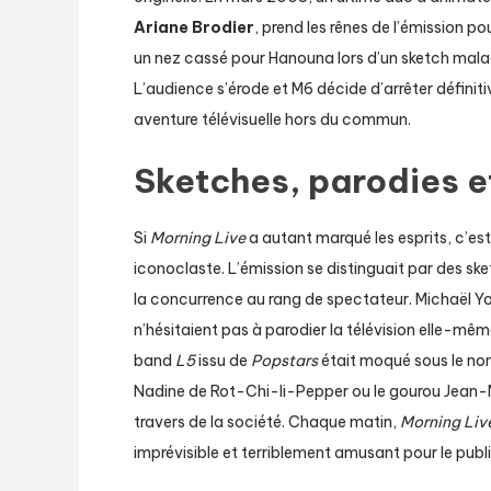
Ariane Brodier
, prend les rênes de l’émission 
un nez cassé pour Hanouna lors d’un sketch maladr
L’audience s’érode et M6 décide d’arrêter défini
aventure télévisuelle hors du commun.
Sketches, parodies e
Si
Morning Live
a autant marqué les esprits, c’es
iconoclaste. L’émission se distinguait par des sketc
la concurrence au rang de spectateur. Michaël 
n’hésitaient pas à parodier la télévision elle-même 
band
L5
issu de
Popstars
était moqué sous le n
Nadine de Rot-Chi-li-Pepper ou le gourou Jean-Mic
travers de la société. Chaque matin,
Morning Liv
imprévisible et terriblement amusant pour le publi