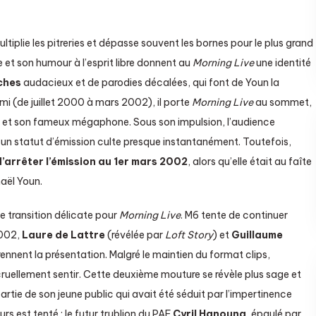
ltiplie les pitreries et dépasse souvent les bornes pour le plus grand
e et son humour à l’esprit libre donnent au
Morning Live
une identité
ches
audacieux et de parodies décalées, qui font de Youn la
i (de juillet 2000 à mars 2002), il porte
Morning Live
au sommet,
es et son fameux mégaphone. Sous son impulsion, l’audience
un statut d’émission culte presque instantanément. Toutefois,
d’arrêter l’émission au 1er mars 2002
, alors qu’elle était au faîte
aël Youn.
e transition délicate pour
Morning Live
. M6 tente de continuer
2002,
Laure de Lattre
(révélée par
Loft Story
) et
Guillaume
ennent la présentation. Malgré le maintien du format clips,
cruellement sentir. Cette deuxième mouture se révèle plus sage et
artie de son jeune public qui avait été séduit par l’impertinence
rs est tenté : le futur trublion du PAF
Cyril Hanouna
, épaulé par