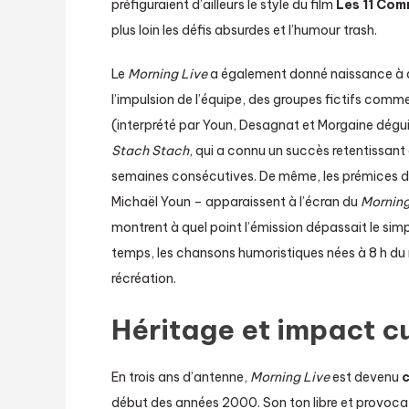
préfiguraient d’ailleurs le style du film
Les 11 Co
plus loin les défis absurdes et l’humour trash.
Le
Morning Live
a également donné naissance à 
l’impulsion de l’équipe, des groupes fictifs comm
(interprété par Youn, Desagnat et Morgaine dégui
Stach Stach
, qui a connu un succès retentissan
semaines consécutives. De même, les prémices 
Michaël Youn – apparaissent à l’écran du
Morning
montrent à quel point l’émission dépassait le simp
temps, les chansons humoristiques nées à 8 h du m
récréation.
Héritage et impact cu
En trois ans d’antenne,
Morning Live
est devenu
c
début des années 2000. Son ton libre et provocat