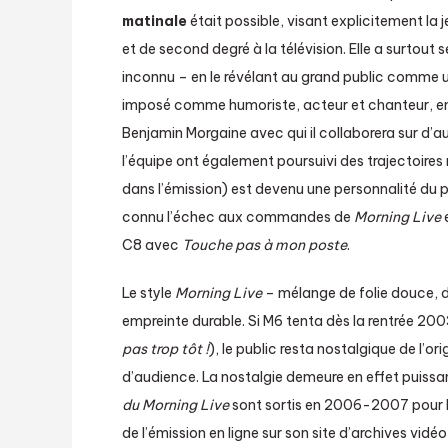
matinale
était possible, visant explicitement la
et de second degré à la télévision. Elle a surtout 
inconnu – en le révélant au grand public comme 
imposé comme humoriste, acteur et chanteur, en
Benjamin Morgaine avec qui il collaborera sur d’a
l’équipe ont également poursuivi des trajectoire
dans l’émission) est devenu une personnalité du 
connu l’échec aux commandes de
Morning Live
e
C8 avec
Touche pas à mon poste
.
Le style
Morning Live
– mélange de folie douce, de
empreinte durable. Si M6 tenta dès la rentrée 200
pas trop tôt !
), le public resta nostalgique de l’o
d’audience. La nostalgie demeure en effet puiss
du Morning Live
sont sortis en 2006-2007 pour l
de l’émission en ligne sur son site d’archives vid