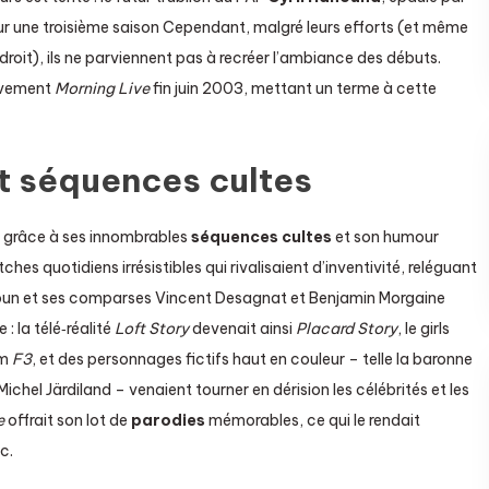
pour une troisième saison Cependant, malgré leurs efforts (et même
oit), ils ne parviennent pas à recréer l’ambiance des débuts.
tivement
Morning Live
fin juin 2003, mettant un terme à cette
t séquences cultes
t grâce à ses innombrables
séquences cultes
et son humour
hes quotidiens irrésistibles qui rivalisaient d’inventivité, reléguant
Youn et ses comparses Vincent Desagnat et Benjamin Morgaine
: la télé‐réalité
Loft Story
devenait ainsi
Placard Story
, le girls
om
F3
, et des personnages fictifs haut en couleur – telle la baronne
hel Järdiland – venaient tourner en dérision les célébrités et les
e
offrait son lot de
parodies
mémorables, ce qui le rendait
c.