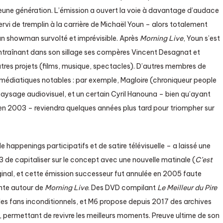
 jeune génération. L’émission a ouvert la voie à davantage d’audace
servi de tremplin à la carrière de Michaël Youn – alors totalement
un showman survolté et imprévisible. Après
Morning Live
, Youn s’est
traînant dans son sillage ses compères Vincent Desagnat et
utres projets (films, musique, spectacles). D’autres membres de
s médiatiques notables : par exemple, Magloire (chroniqueur people
paysage audiovisuel, et un certain Cyril Hanouna – bien qu’ayant
n 2003 – reviendra quelques années plus tard pour triompher sur
 happenings participatifs et de satire télévisuelle – a laissé une
3 de capitaliser sur le concept avec une nouvelle matinale (
C’est
riginal, et cette émission successeur fut annulée en 2005 faute
ante autour de
Morning Live
. Des DVD compilant
Le Meilleur du Pire
es fans inconditionnels, et M6 propose depuis 2017 des archives
éo, permettant de revivre les meilleurs moments. Preuve ultime de son