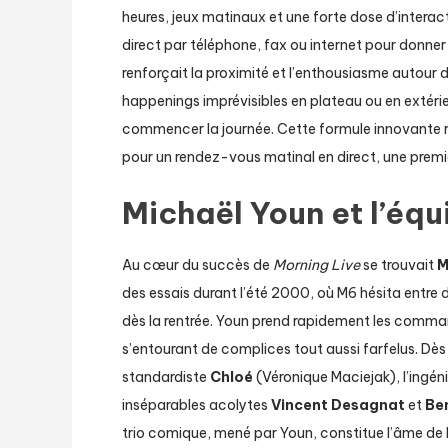
heures, jeux matinaux et une forte dose d’interact
direct par téléphone, fax ou internet pour donner 
renforçait la proximité et l’enthousiasme autou
happenings imprévisibles en plateau ou en extérieu
commencer la journée. Cette formule innovante re
pour un rendez-vous matinal en direct, une premiè
Michaël Youn et l’éq
Au cœur du succès de
Morning Live
se trouvait
M
des essais durant l’été 2000, où M6 hésita entre de
dès la rentrée. Youn prend rapidement les comm
s’entourant de complices tout aussi farfelus. D
standardiste
Chloé
(Véronique Maciejak), l’ingén
inséparables acolytes
Vincent Desagnat
et
Be
trio comique, mené par Youn, constitue l’âme de l