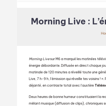
Morning Live : L
Ho
Morning Live
sur M6 a marqué les matinées télévi
énergie débordante. Diffusée en direct chaque jour
matinale de 120 minutes a réveillé toute une gén
Live, 7 h-9 h, l’émission qui réveille tes voisins !
déjanté, en contraste total avec l’austère
Télém
Deux heures de bonne humeur constituaient la re
mêlant musique (diffusion de clips), chroniques su