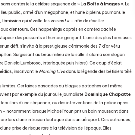
 sans conteste la célèbre séquence de «
La Boîte à images
». Le
n lieu public, armé d’un mégaphone, et hurle à pleins poumons le
’émission qui réveille tes voisins ! » – afin de réveiller
e aux alentours. Ces happenings captés en caméra cachée
 stupeur des passants et humour grinçant. L’une des plus fameuses
r un défi, s’invita à la prestigieuse cérémonie des 7 d’or vêtu
illon. Surgissant au beau milieu de la salle, il clama son slogan
 Daniela Lumbroso, interloquée puis hilare). Ce coup d’éclat
édias, inscrivant le
Morning Live
dans la légende des bêtisiers télé.
les limites. Certaines cascades ou blagues potaches ont même
vient par exemple du jour où le journaliste
Dominique Chapatte
teau lors d’une séquence, ou des interventions de la police après
oin – notamment lorsque Michaël Youn prit un bain moussant dans
ore lors d’une intrusion loufoque dans un aéroport. Ces outrances,
’une prise de risque rare à la télévision de l’époque. Elles