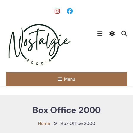
Skip
To
Content
Le meilleur des années 90/2000
Menu
Nostalgie
2000's
Box Office 2000
Home
Box Office 2000