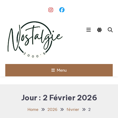
Skip
To
Content
Le meilleur des années 90/2000
Menu
Nostalgie
2000's
Jour :
2 Février 2026
Home
2026
février
2