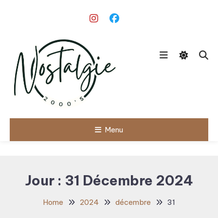
Skip
To
Content
Le meilleur des années 90/2000
Menu
Nostalgie
2000's
Jour :
31 Décembre 2024
Home
2024
décembre
31