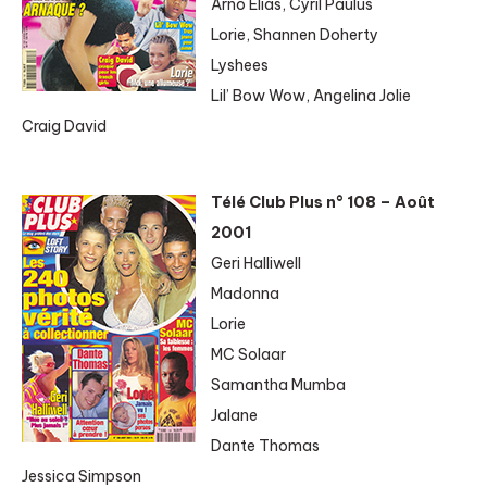
Arno Elias, Cyril Paulus
Lorie, Shannen Doherty
Lyshees
Lil’ Bow Wow, Angelina Jolie
Craig David
Télé Club Plus n° 108 – Août
2001
Geri Halliwell
Madonna
Lorie
MC Solaar
Samantha Mumba
Jalane
Dante Thomas
Jessica Simpson