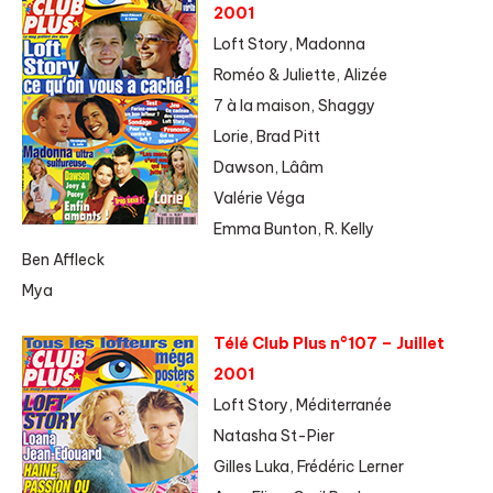
2001
Loft Story, Madonna
Roméo & Juliette, Alizée
7 à la maison, Shaggy
Lorie, Brad Pitt
Dawson, Lââm
Valérie Véga
Emma Bunton, R. Kelly
Ben Affleck
Mya
Télé Club Plus n°107 – Juillet
2001
Loft Story, Méditerranée
Natasha St-Pier
Gilles Luka, Frédéric Lerner