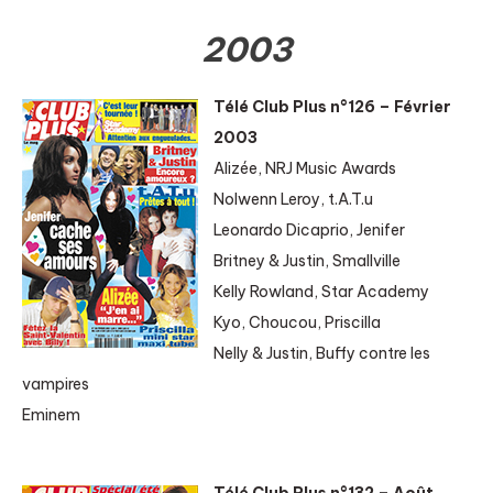
2003
Télé Club Plus n°126 – Février
2003
Alizée, NRJ Music Awards
Nolwenn Leroy, t.A.T.u
Leonardo Dicaprio, Jenifer
Britney & Justin, Smallville
Kelly Rowland, Star Academy
Kyo, Choucou, Priscilla
Nelly & Justin, Buffy contre les
vampires
Eminem
Télé Club Plus n°132 – Août