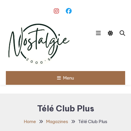
Skip
To
Content
Le meilleur des années 90/2000
Menu
Nostalgie
2000's
Télé Club Plus
Home
Magazines
Télé Club Plus