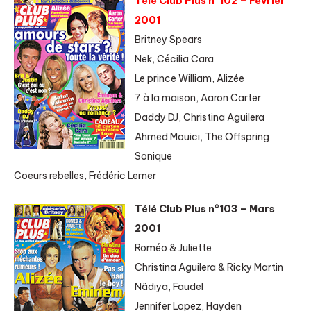
Télé Club Plus n°102 – Février
2001
Britney Spears
Nek, Cécilia Cara
Le prince William, Alizée
7 à la maison, Aaron Carter
Daddy DJ, Christina Aguilera
Ahmed Mouici, The Offspring
Sonique
Coeurs rebelles, Frédéric Lerner
Télé Club Plus n°103 – Mars
2001
Roméo & Juliette
Christina Aguilera & Ricky Martin
Nâdiya, Faudel
Jennifer Lopez, Hayden